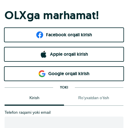
OLXga marhamat!
Facebook orqali kirish​
Apple orqali kirish
Goo​g​le orqali kirish
YOKI
Kirish
Ro‘yxatdan o‘tish
Telefon raqami yoki email