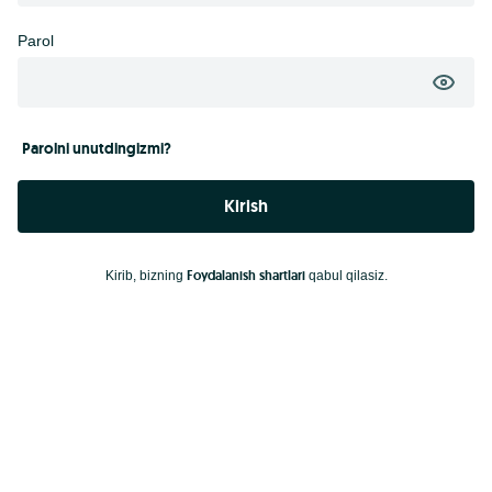
Parol
Parolni unutdingizmi?
Kirish
Foydalanish shartlari
Kirib, bizning
qabul qilasiz.