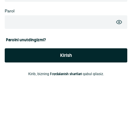
Parol
Parolni unutdingizmi?
Kirish
Foydalanish shartlari
Kirib, bizning
qabul qilasiz.