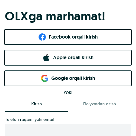
OLXga marhamat!
Facebook orqali kirish​
Apple orqali kirish
Goo​g​le orqali kirish
YOKI
Kirish
Ro‘yxatdan o‘tish
Telefon raqami yoki email