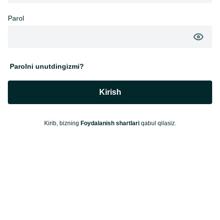
Parol
Parolni unutdingizmi?
Kirish
Kirib, bizning
Foydalanish shartlari
qabul qilasiz.