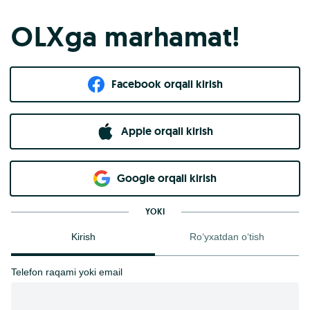
OLXga marhamat!
Facebook orqali kirish​
Apple orqali kirish
Goo​g​le orqali kirish
YOKI
Kirish
Ro‘yxatdan o‘tish
Telefon raqami yoki email