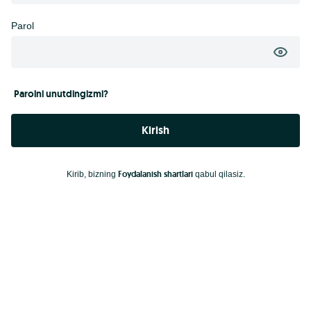
Parol
Parolni unutdingizmi?
Kirish
Foydalanish shartlari
Kirib, bizning
qabul qilasiz.