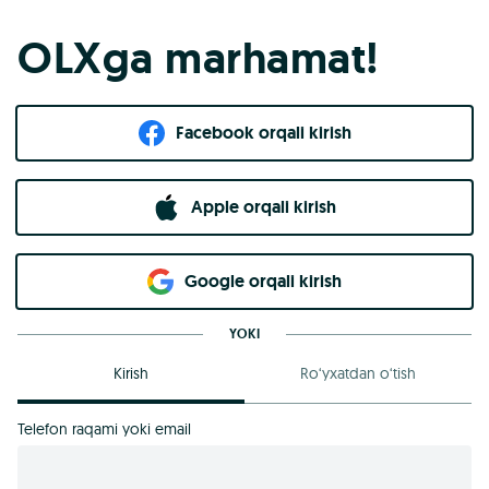
OLXga marhamat!
Facebook orqali kirish​
Apple orqali kirish
Goo​g​le orqali kirish
YOKI
Kirish
Ro‘yxatdan o‘tish
Telefon raqami yoki email