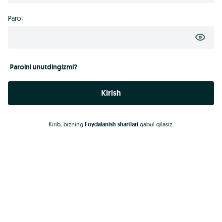
Parol
Parolni unutdingizmi?
Kirish
Kirib, bizning
Foydalanish shartlari
qabul qilasiz.