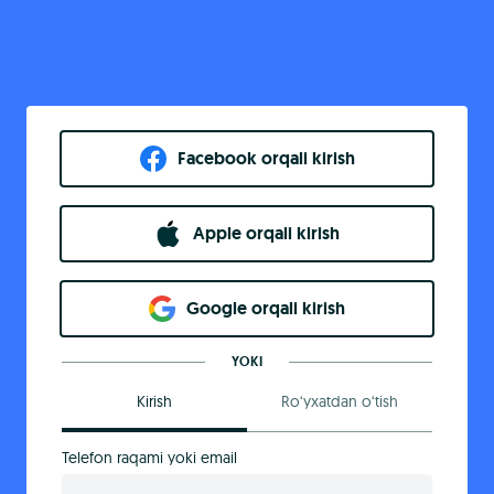
Facebook orqali kirish​
Apple orqali kirish
Goo​g​le orqali kirish
YOKI
Kirish
Ro‘yxatdan o‘tish
Telefon raqami yoki email