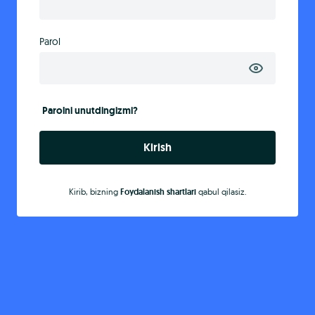
Parol
Parolni unutdingizmi?
Kirish
Kirib, bizning
Foydalanish shartlari
qabul qilasiz.