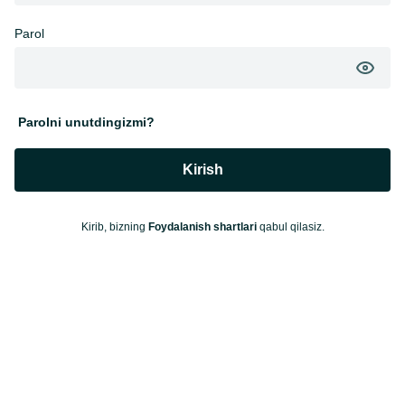
Parol
Parolni unutdingizmi?
Kirish
Kirib, bizning
Foydalanish shartlari
qabul qilasiz.