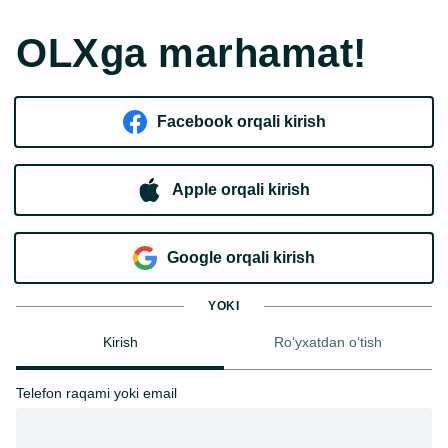
OLXga marhamat!
Facebook orqali kirish​
Apple orqali kirish
Goo​g​le orqali kirish
YOKI
Kirish
Ro‘yxatdan o‘tish
Telefon raqami yoki email