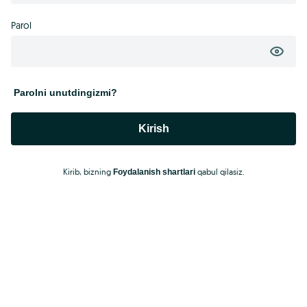
Parol
Parolni unutdingizmi?
Kirish
Kirib, bizning
qabul qilasiz.
Foydalanish shartlari