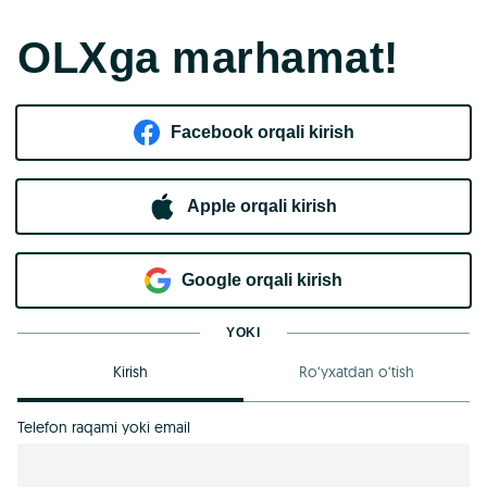
OLXga marhamat!
Facebook orqali kirish​
Apple orqali kirish
Goo​g​le orqali kirish
YOKI
Kirish
Ro‘yxatdan o‘tish
Telefon raqami yoki email