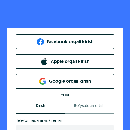
Facebook orqali kirish​
Apple orqali kirish
Goo​g​le orqali kirish
YOKI
Kirish
Ro‘yxatdan o‘tish
Telefon raqami yoki email