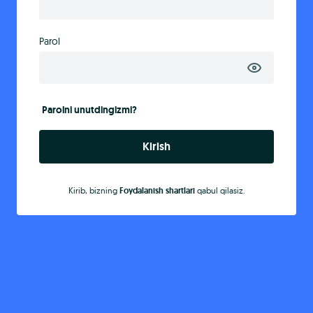
Parol
Parolni unutdingizmi?
Kirish
Kirib, bizning
Foydalanish shartlari
qabul qilasiz.