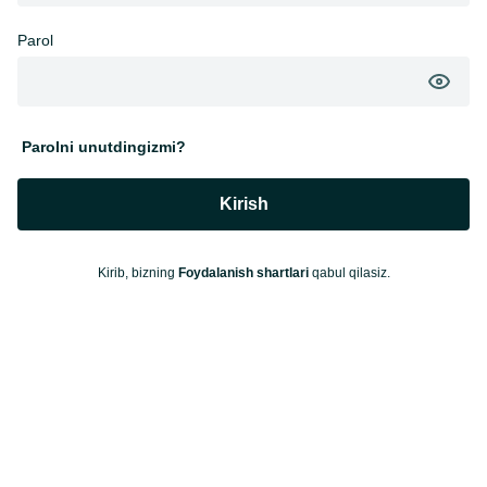
Parol
Parolni unutdingizmi?
Kirish
Kirib, bizning
Foydalanish shartlari
qabul qilasiz.