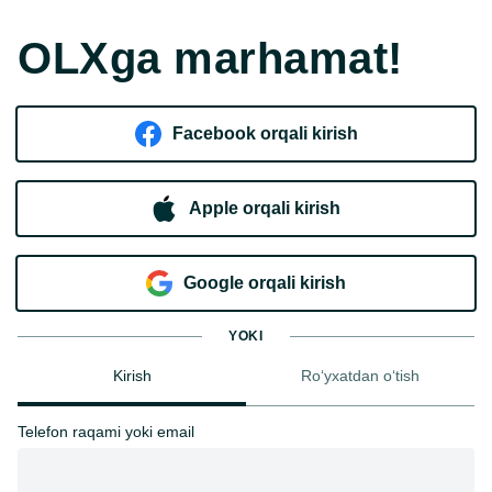
OLXga marhamat!
Facebook orqali kirish​
Apple orqali kirish
Goo​g​le orqali kirish
YOKI
Kirish
Ro‘yxatdan o‘tish
Telefon raqami yoki email