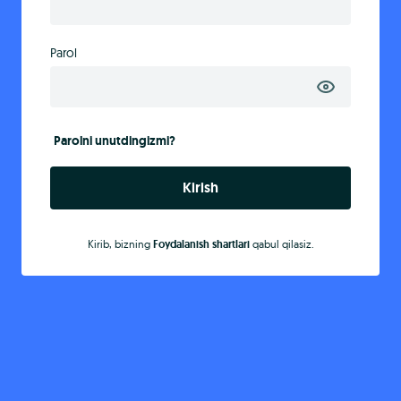
Parol
Parolni unutdingizmi?
Kirish
Kirib, bizning
Foydalanish shartlari
qabul qilasiz.