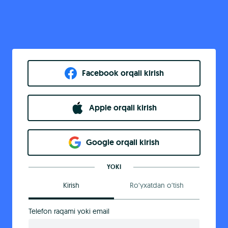
Facebook orqali kirish​
Apple orqali kirish
Goo​g​le orqali kirish
YOKI
Kirish
Ro‘yxatdan o‘tish
Telefon raqami yoki email