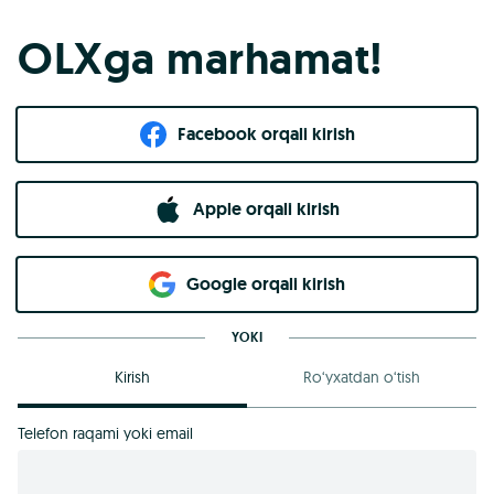
OLXga marhamat!
Facebook orqali kirish​
Apple orqali kirish
Goo​g​le orqali kirish
YOKI
Kirish
Ro‘yxatdan o‘tish
Telefon raqami yoki email