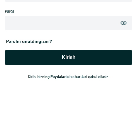
Parol
Parolni unutdingizmi?
Kirish
Kirib, bizning
qabul qilasiz.
Foydalanish shartlari