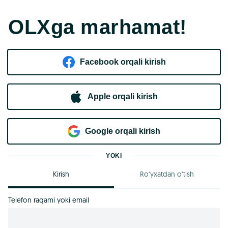
OLXga marhamat!
Facebook orqali kirish​
Apple orqali kirish
Goo​g​le orqali kirish
YOKI
Kirish
Ro‘yxatdan o‘tish
Telefon raqami yoki email