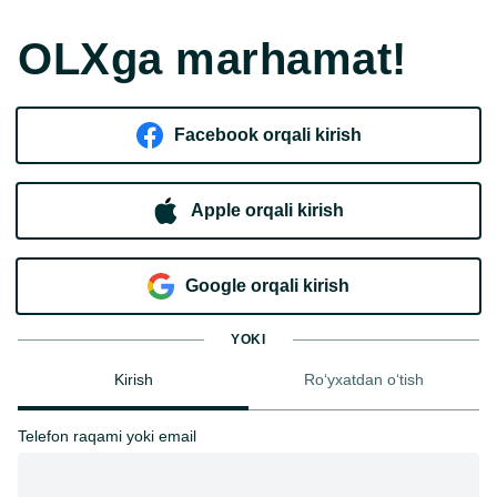
OLXga marhamat!
Facebook orqali kirish​
Apple orqali kirish
Goo​g​le orqali kirish
YOKI
Kirish
Ro‘yxatdan o‘tish
Telefon raqami yoki email