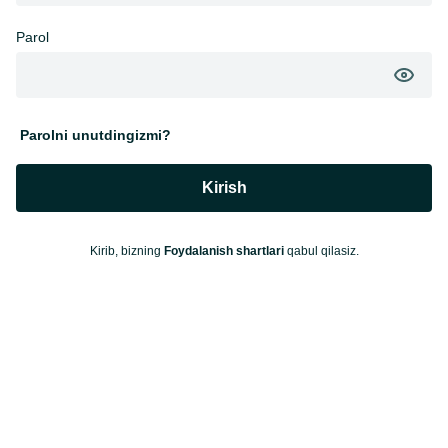
Parol
Parolni unutdingizmi?
Kirish
Kirib, bizning
Foydalanish shartlari
qabul qilasiz.