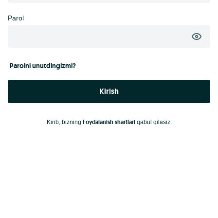
Parol
Parolni unutdingizmi?
Kirish
Foydalanish shartlari
Kirib, bizning
qabul qilasiz.