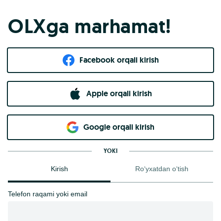
OLXga marhamat!
Facebook orqali kirish​
Apple orqali kirish
Goo​g​le orqali kirish
YOKI
Kirish
Ro‘yxatdan o‘tish
Telefon raqami yoki email