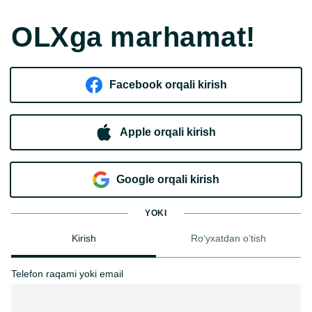
OLXga marhamat!
Facebook orqali kirish​
Apple orqali kirish
Goo​g​le orqali kirish
YOKI
Kirish
Ro‘yxatdan o‘tish
Telefon raqami yoki email