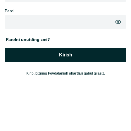
Parol
Parolni unutdingizmi?
Kirish
Kirib, bizning
Foydalanish shartlari
qabul qilasiz.