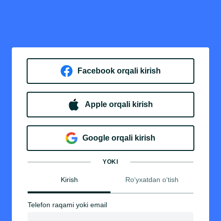
Facebook orqali kirish​
Apple orqali kirish
Goo​g​le orqali kirish
YOKI
Kirish
Ro‘yxatdan o‘tish
Telefon raqami yoki email