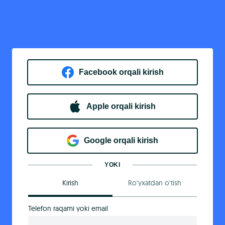
Facebook orqali kirish​
Apple orqali kirish
Goo​g​le orqali kirish
YOKI
Kirish
Ro‘yxatdan o‘tish
Telefon raqami yoki email