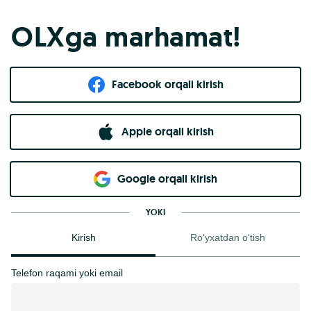
OLXga marhamat!
Facebook orqali kirish​
Apple orqali kirish
Goo​g​le orqali kirish
YOKI
Kirish
Ro‘yxatdan o‘tish
Telefon raqami yoki email