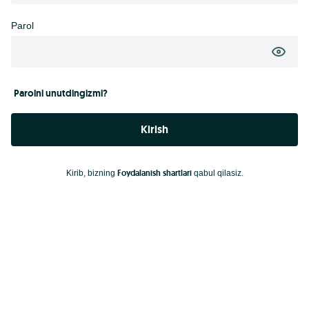
Parol
Parolni unutdingizmi?
Kirish
Foydalanish shartlari
Kirib, bizning
qabul qilasiz.