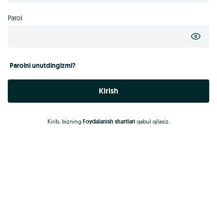
Parol
Parolni unutdingizmi?
Kirish
Kirib, bizning
Foydalanish shartlari
qabul qilasiz.