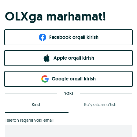
OLXga marhamat!
Facebook orqali kirish​
Apple orqali kirish
Goo​g​le orqali kirish
YOKI
Kirish
Ro‘yxatdan o‘tish
Telefon raqami yoki email