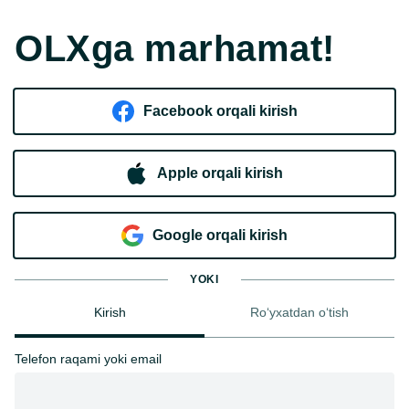
OLXga marhamat!
Facebook orqali kirish​
Apple orqali kirish
Goo​g​le orqali kirish
YOKI
Kirish
Ro‘yxatdan o‘tish
Telefon raqami yoki email