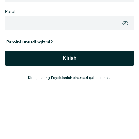
Parol
Parolni unutdingizmi?
Kirish
Kirib, bizning
Foydalanish shartlari
qabul qilasiz.