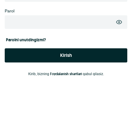
Parol
Parolni unutdingizmi?
Kirish
Foydalanish shartlari
Kirib, bizning
qabul qilasiz.