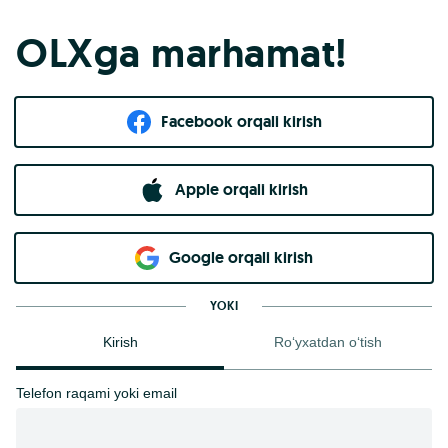
OLXga marhamat!
Facebook orqali kirish​
Apple orqali kirish
Goo​g​le orqali kirish
YOKI
Kirish
Ro‘yxatdan o‘tish
Telefon raqami yoki email