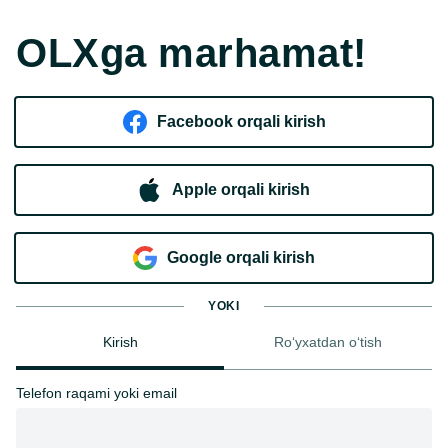
OLXga marhamat!
Facebook orqali kirish​
Apple orqali kirish
Goo​g​le orqali kirish
YOKI
Kirish
Ro‘yxatdan o‘tish
Telefon raqami yoki email