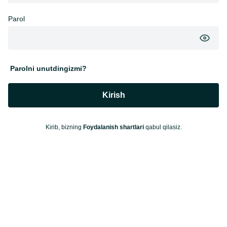
Parol
Parolni unutdingizmi?
Kirish
Kirib, bizning
Foydalanish shartlari
qabul qilasiz.