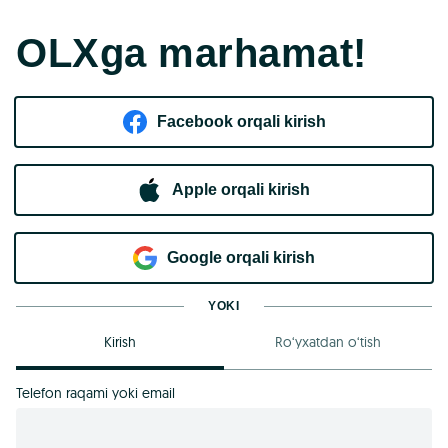
OLXga marhamat!
Facebook orqali kirish​
Apple orqali kirish
Goo​g​le orqali kirish
YOKI
Kirish
Ro‘yxatdan o‘tish
Telefon raqami yoki email