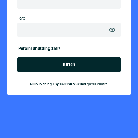
Parol
Parolni unutdingizmi?
Kirish
Kirib, bizning
Foydalanish shartlari
qabul qilasiz.