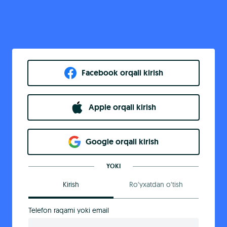
Facebook orqali kirish​
Apple orqali kirish
Goo​g​le orqali kirish
YOKI
Kirish
Ro‘yxatdan o‘tish
Telefon raqami yoki email