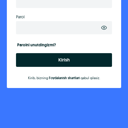
Parol
Parolni unutdingizmi?
Kirish
Kirib, bizning
Foydalanish shartlari
qabul qilasiz.