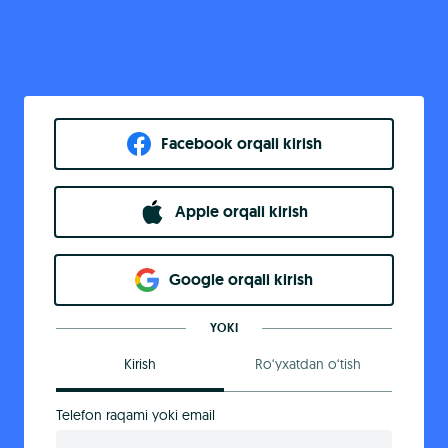
Facebook orqali kirish​
Apple orqali kirish
Goo​g​le orqali kirish
YOKI
Kirish
Ro‘yxatdan o‘tish
Telefon raqami yoki email