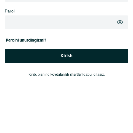
Parol
Parolni unutdingizmi?
Kirish
Foydalanish shartlari
Kirib, bizning
qabul qilasiz.