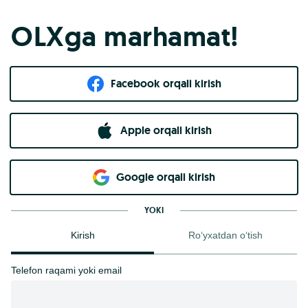
OLXga marhamat!
Facebook orqali kirish​
Apple orqali kirish
Goo​g​le orqali kirish
YOKI
Kirish
Ro‘yxatdan o‘tish
Telefon raqami yoki email