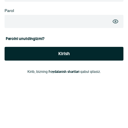
Parol
Parolni unutdingizmi?
Kirish
Foydalanish shartlari
Kirib, bizning
qabul qilasiz.