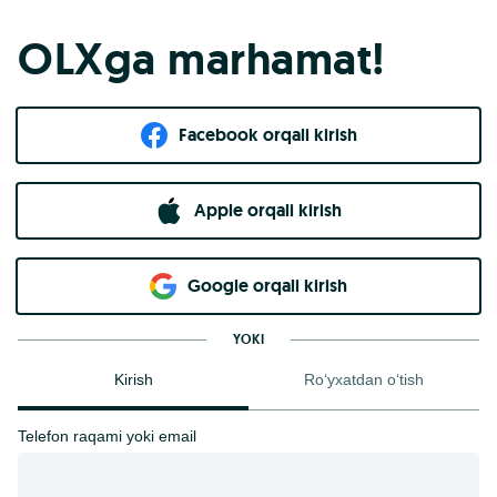
OLXga marhamat!
Facebook orqali kirish​
Apple orqali kirish
Goo​g​le orqali kirish
YOKI
Kirish
Ro‘yxatdan o‘tish
Telefon raqami yoki email