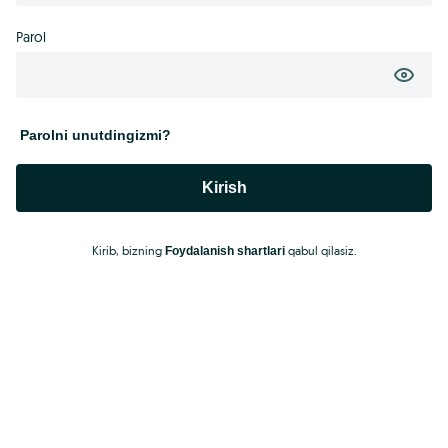
Parol
Parolni unutdingizmi?
Kirish
Kirib, bizning
qabul qilasiz.
Foydalanish shartlari