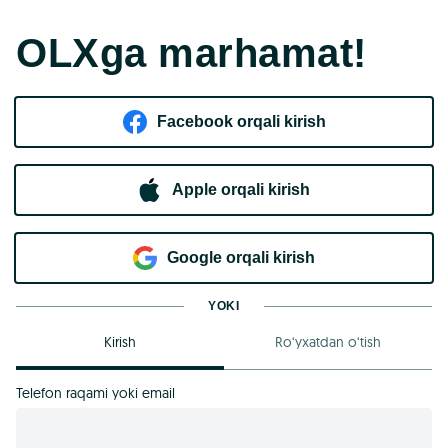
OLXga marhamat!
Facebook orqali kirish​
Apple orqali kirish
Goo​g​le orqali kirish
YOKI
Kirish
Ro‘yxatdan o‘tish
Telefon raqami yoki email