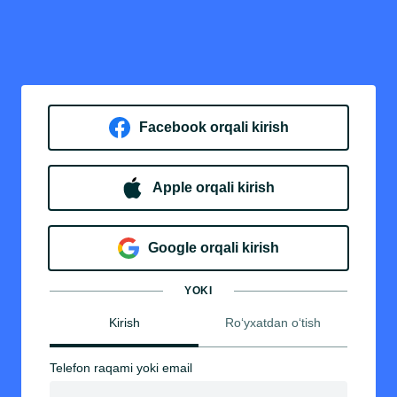
Facebook orqali kirish​
Apple orqali kirish
Goo​g​le orqali kirish
YOKI
Kirish
Ro‘yxatdan o‘tish
Telefon raqami yoki email