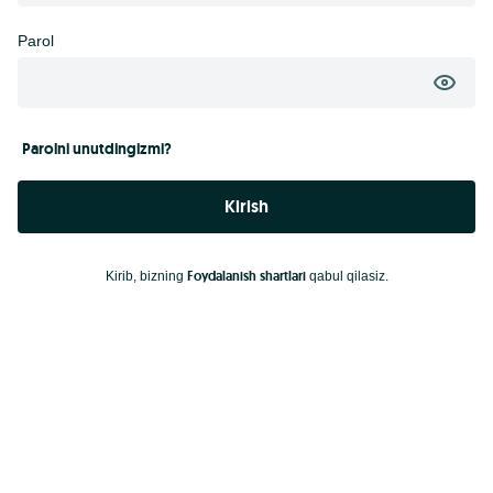
Parol
Parolni unutdingizmi?
Kirish
Foydalanish shartlari
Kirib, bizning
qabul qilasiz.