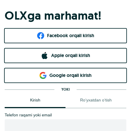
OLXga marhamat!
Facebook orqali kirish​
Apple orqali kirish
Goo​g​le orqali kirish
YOKI
Kirish
Ro‘yxatdan o‘tish
Telefon raqami yoki email