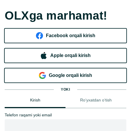
OLXga marhamat!
Facebook orqali kirish​
Apple orqali kirish
Goo​g​le orqali kirish
YOKI
Kirish
Ro‘yxatdan o‘tish
Telefon raqami yoki email