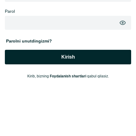
Parol
Parolni unutdingizmi?
Kirish
Kirib, bizning
Foydalanish shartlari
qabul qilasiz.