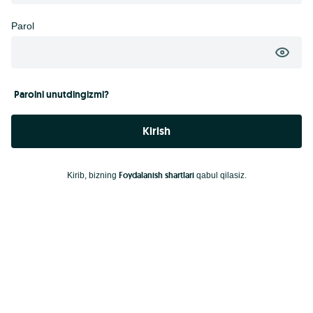
Parol
Parolni unutdingizmi?
Kirish
Foydalanish shartlari
Kirib, bizning
qabul qilasiz.