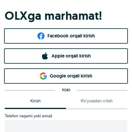
OLXga marhamat!
Facebook orqali kirish​
Apple orqali kirish
Goo​g​le orqali kirish
YOKI
Kirish
Ro‘yxatdan o‘tish
Telefon raqami yoki email