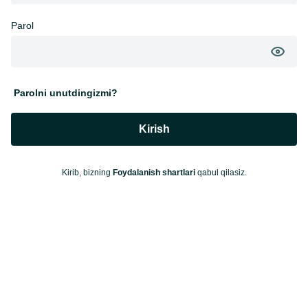
Parol
Parolni unutdingizmi?
Kirish
Kirib, bizning
Foydalanish shartlari
qabul qilasiz.