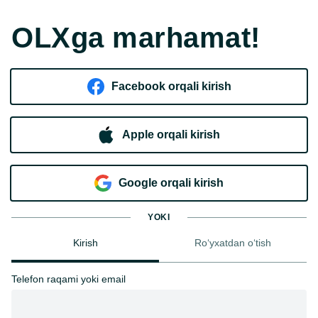
OLXga marhamat!
Facebook orqali kirish​
Apple orqali kirish
Goo​g​le orqali kirish
YOKI
Kirish
Ro‘yxatdan o‘tish
Telefon raqami yoki email