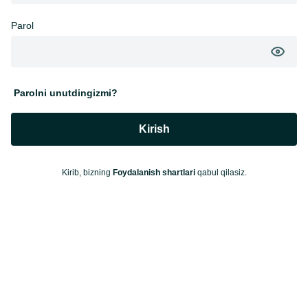
Parol
Parolni unutdingizmi?
Kirish
Kirib, bizning
Foydalanish shartlari
qabul qilasiz.