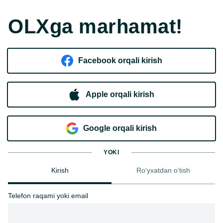
OLXga marhamat!
Facebook orqali kirish​
Apple orqali kirish
Goo​g​le orqali kirish
YOKI
Kirish
Ro‘yxatdan o‘tish
Telefon raqami yoki email