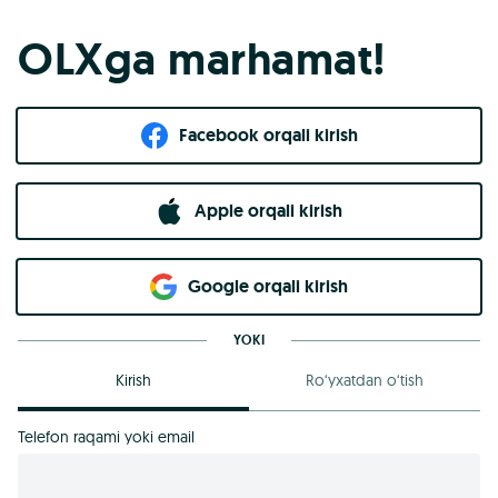
OLXga marhamat!
Facebook orqali kirish​
Apple orqali kirish
Goo​g​le orqali kirish
YOKI
Kirish
Ro‘yxatdan o‘tish
Telefon raqami yoki email