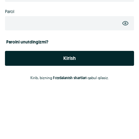
Parol
Parolni unutdingizmi?
Kirish
Kirib, bizning
Foydalanish shartlari
qabul qilasiz.