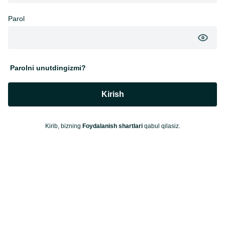
Parol
Parolni unutdingizmi?
Kirish
Kirib, bizning
Foydalanish shartlari
qabul qilasiz.