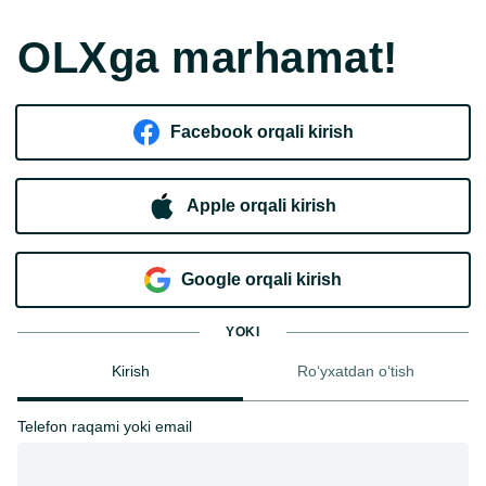
OLXga marhamat!
Facebook orqali kirish​
Apple orqali kirish
Goo​g​le orqali kirish
YOKI
Kirish
Ro‘yxatdan o‘tish
Telefon raqami yoki email