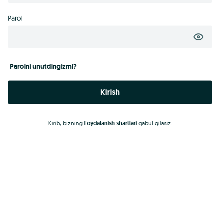
Parol
Parolni unutdingizmi?
Kirish
Kirib, bizning
Foydalanish shartlari
qabul qilasiz.