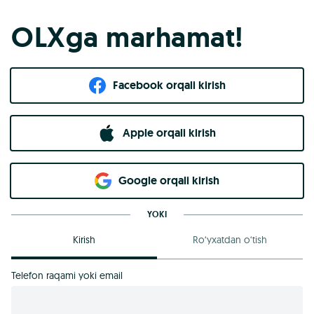
OLXga marhamat!
Facebook orqali kirish​
Apple orqali kirish
Goo​g​le orqali kirish
YOKI
Kirish
Ro‘yxatdan o‘tish
Telefon raqami yoki email