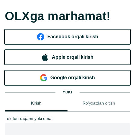
OLXga marhamat!
Facebook orqali kirish​
Apple orqali kirish
Goo​g​le orqali kirish
YOKI
Kirish
Ro‘yxatdan o‘tish
Telefon raqami yoki email