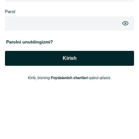
Parol
Parolni unutdingizmi?
Kirish
Kirib, bizning
Foydalanish shartlari
qabul qilasiz.