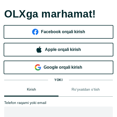
OLXga marhamat!
Facebook orqali kirish​
Apple orqali kirish
Goo​g​le orqali kirish
YOKI
Kirish
Ro‘yxatdan o‘tish
Telefon raqami yoki email