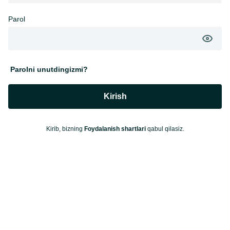
Parol
Parolni unutdingizmi?
Kirish
Kirib, bizning
Foydalanish shartlari
qabul qilasiz.