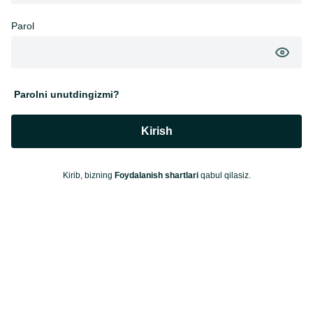
Parol
Parolni unutdingizmi?
Kirish
Kirib, bizning
Foydalanish shartlari
qabul qilasiz.