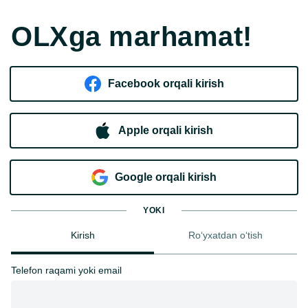
OLXga marhamat!
Facebook orqali kirish​
Apple orqali kirish
Goo​g​le orqali kirish
YOKI
Kirish
Ro‘yxatdan o‘tish
Telefon raqami yoki email