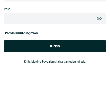
Parol
Parolni unutdingizmi?
Kirish
Kirib, bizning
Foydalanish shartlari
qabul qilasiz.