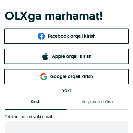
OLXga marhamat!
Facebook orqali kirish​
Apple orqali kirish
Goo​g​le orqali kirish
YOKI
Kirish
Ro‘yxatdan o‘tish
Telefon raqami yoki email