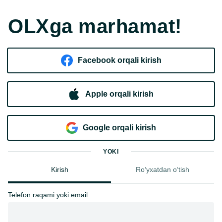
OLXga marhamat!
Facebook orqali kirish​
Apple orqali kirish
Goo​g​le orqali kirish
YOKI
Kirish
Ro‘yxatdan o‘tish
Telefon raqami yoki email