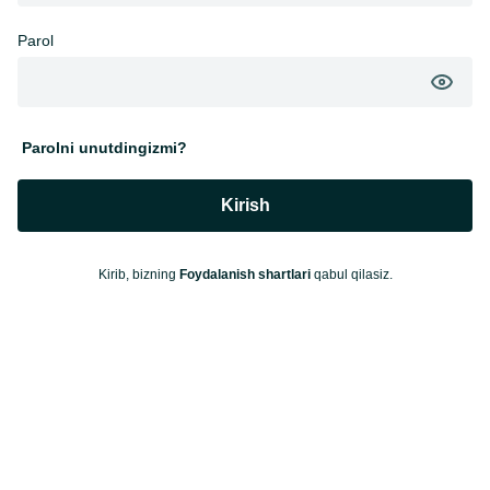
Parol
Parolni unutdingizmi?
Kirish
Kirib, bizning
Foydalanish shartlari
qabul qilasiz.