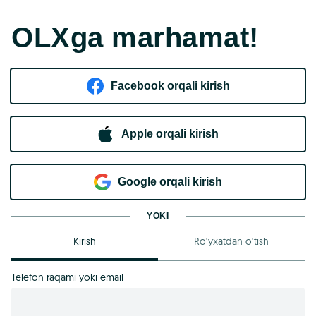
OLXga marhamat!
Facebook orqali kirish​
Apple orqali kirish
Goo​g​le orqali kirish
YOKI
Kirish
Ro‘yxatdan o‘tish
Telefon raqami yoki email