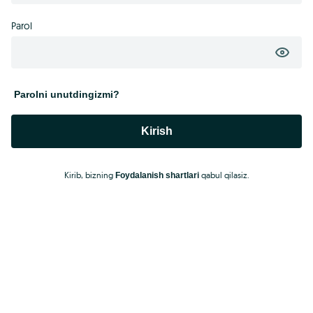
Parol
Parolni unutdingizmi?
Kirish
Kirib, bizning
qabul qilasiz.
Foydalanish shartlari