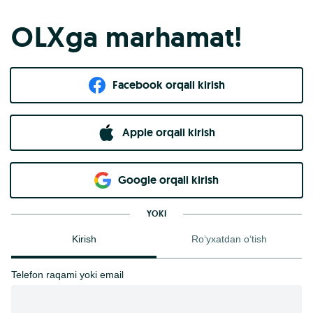
OLXga marhamat!
Facebook orqali kirish​
Apple orqali kirish
Goo​g​le orqali kirish
YOKI
Kirish
Ro‘yxatdan o‘tish
Telefon raqami yoki email