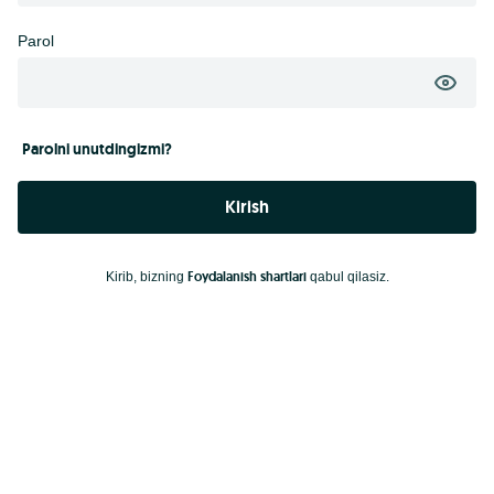
Parol
Parolni unutdingizmi?
Kirish
Foydalanish shartlari
Kirib, bizning
qabul qilasiz.