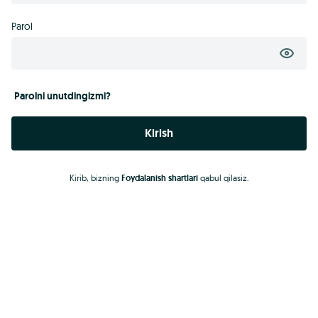
Parol
Parolni unutdingizmi?
Kirish
Kirib, bizning
Foydalanish shartlari
qabul qilasiz.