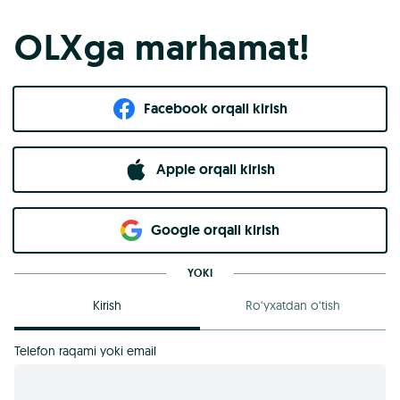
OLXga marhamat!
Facebook orqali kirish​
Apple orqali kirish
Goo​g​le orqali kirish
YOKI
Kirish
Ro‘yxatdan o‘tish
Telefon raqami yoki email