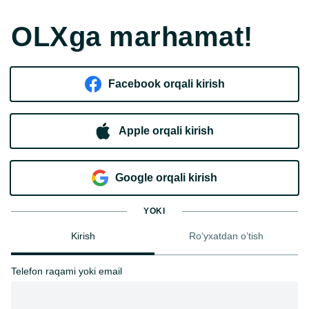
OLXga marhamat!
Facebook orqali kirish​
Apple orqali kirish
Goo​g​le orqali kirish
YOKI
Kirish
Ro‘yxatdan o‘tish
Telefon raqami yoki email