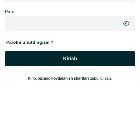
Parol
Parolni unutdingizmi?
Kirish
Kirib, bizning
Foydalanish shartlari
qabul qilasiz.