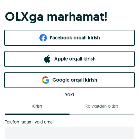
OLXga marhamat!
Facebook orqali kirish​
Apple orqali kirish
Goo​g​le orqali kirish
YOKI
Kirish
Ro‘yxatdan o‘tish
Telefon raqami yoki email