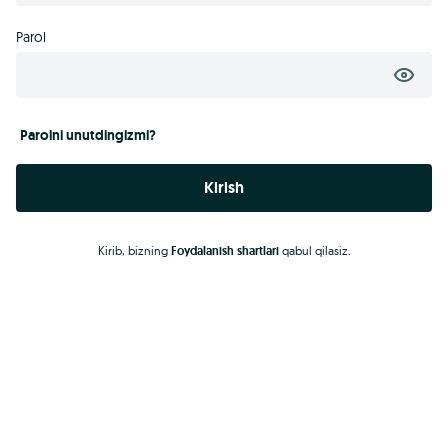
Parol
Parolni unutdingizmi?
Kirish
Kirib, bizning
Foydalanish shartlari
qabul qilasiz.