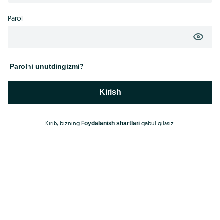
Parol
Parolni unutdingizmi?
Kirish
Kirib, bizning
qabul qilasiz.
Foydalanish shartlari