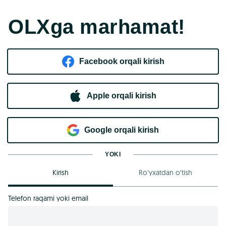
OLXga marhamat!
Facebook orqali kirish​
Apple orqali kirish
Goo​g​le orqali kirish
YOKI
Kirish
Ro‘yxatdan o‘tish
Telefon raqami yoki email