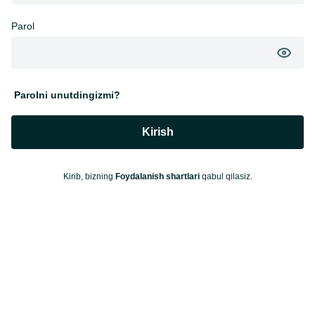
Parol
Parolni unutdingizmi?
Kirish
Kirib, bizning
Foydalanish shartlari
qabul qilasiz.