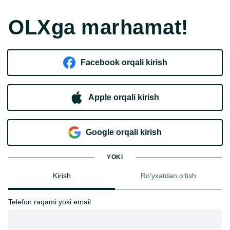
OLXga marhamat!
Facebook orqali kirish​
Apple orqali kirish
Goo​g​le orqali kirish
YOKI
Kirish
Ro‘yxatdan o‘tish
Telefon raqami yoki email